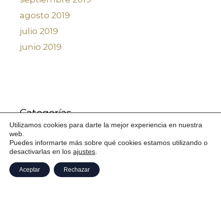
agosto 2019
julio 2019
junio 2019
Categorías
Utilizamos cookies para darte la mejor experiencia en nuestra
web.
Charter Terranova
Puedes informarte más sobre qué cookies estamos utilizando o
desactivarlas en los
ajustes
.
Descubre Galicia
Aceptar
Rechazar
Navega Galicia
recomendaciones
Sin categoría
Vacaciones en Galicia